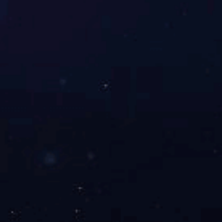
乐鱼online(中国)微信公众
乐鱼online(中国)旗舰店
号
(天猫)
乐鱼online(中国)官方旗舰
店(京东)