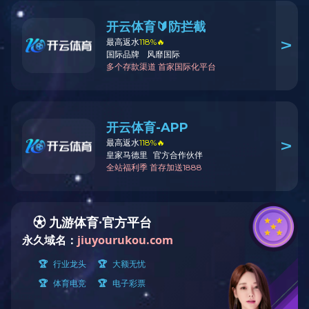
乐鱼online(中国)其他产品
乐鱼online(中国)FORE WINDS
系列