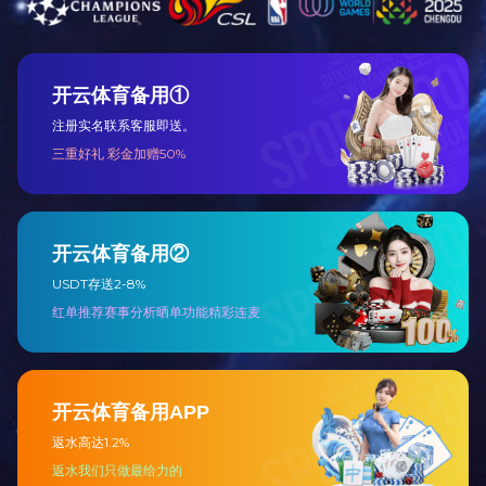
最大发热量：2.2kW（1,900kcal/h）
点火方式：压电点火
FW-ML01（日本进口）
颜色：银色
照度：150LX
本体重量：208g
点火方式：压电点火