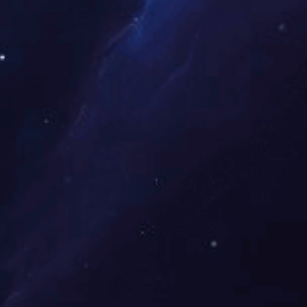
CB-STV-MYD2(越南制）
：象牙色
量：1.0 kW (900kcal/h)
規格：4 台/箱
寸：312x222x290mm