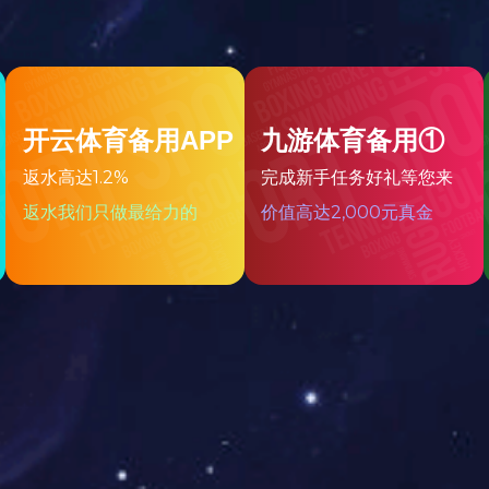
料理喷枪（喷灯）ZT-09
烧烤盘ZK-10
：黑红色
颜色：黑色
发热量：约1500℃
最大发热量：/
方式：压电点火
点火方式：/
：不锈钢/树脂
材质：烧烤盘-钢线镀铬，托盘-SP
瓷
烤肉盘ZK-15
多功能锅ZK-06
：黑色
颜色：黑色