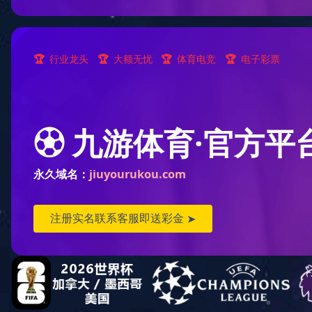
乐鱼online(中国)户外炉系列
乐鱼online(中国)FORE WINDS系列
乐鱼online(中国)其他产品
颜色
容量：
炉体尺