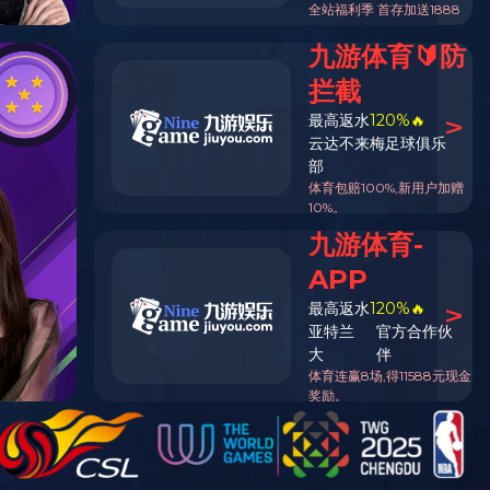
型号：ZK-15
材质：盛水托盘：钢板喷涂
烧烤盘：耐热ADC12
（外表面氟素涂装）
烤盘取手：钢板喷涂