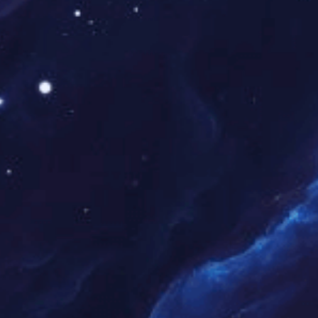
ZK-15
黑色
托盘
钢板喷涂
盘
耐热ADC12（外表面氟素涂装）
取手
钢板喷涂
336*45mm