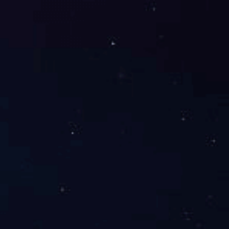
乐鱼online(中国)气具(珠海)有限
公司 武汉分公司
6
地 址：武汉市江汉区泛海国际S
OHO城4栋2209室
电 话：027-85448830
邮政编码：430023
ine(中国)微信
乐鱼online(中国)旗舰
公众号
店(天猫)