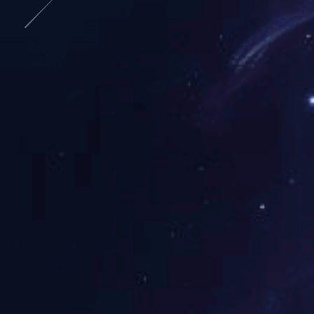
规格参数
型号
颜色
材质
盛水
烧烤
烤盘
烤盘尺寸（直径*高）