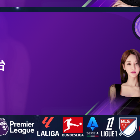
水盘的注水方法