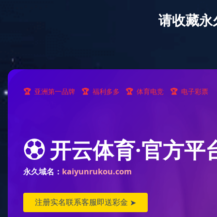
首页
走进乐鱼online(中
首页
/
产品展示
/
乐鱼online(中国)其他产品
/ 烤肉盘ZK-15
公司简介
经营理念
发展历程
荣誉证书
安全特性