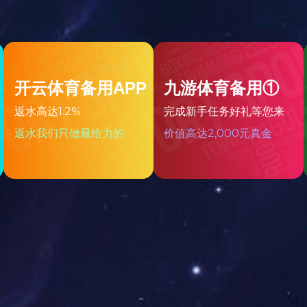
。
往盛水盘中注水2/3（约200ml）然后再使用。