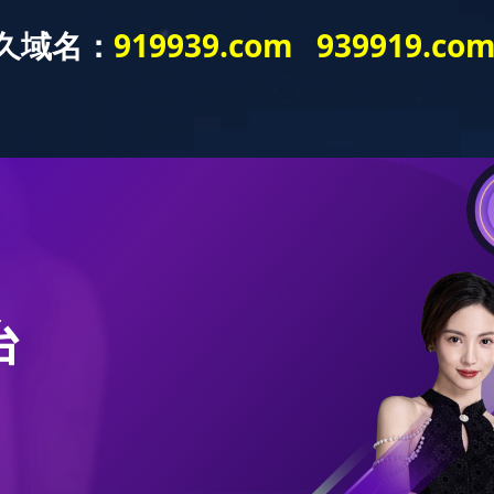
国)
产品展示
人才招聘
乐鱼online(中国)便携气瓶系列
乐鱼online(中国)便携炉系列
乐鱼online(中国)煎炒/烧烤炉
乐鱼online(中国)户外炉系列
乐鱼online(中国)FORE
乐鱼online(中国)其他产品
系列
WINDS系列