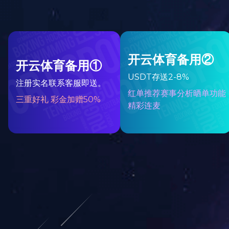
请用配套专用的烤肉盘取手，取出烤肉盘