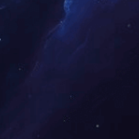
132*23*25mm
约780g（烤盘+盛水托盘）
约39g
10台/箱
344*344*52mm
703*352*284mm
约10.9kg
约9.9kg