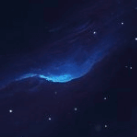
烤盘取手尺寸（长*宽*高）
烤盘重量
烤盘取手重量
包装规格
内箱尺寸（长*宽*高）
外箱尺寸（长*宽*高）
毛重
净重