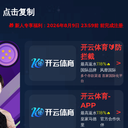
经销商登陆
Link to
乐鱼online(中国)
咨询
乐鱼online(中国)烤肉盘
ZK-15