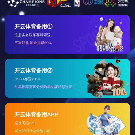
颜色：棕色
最大发热量：2.3kW（2,000kcal/h）
点火方式：压电点火
适用锅具规格：乐鱼online(中国)专用烤网
材质：钢板喷涂
ZGHP-C（YPB-2.1-JCL-2）
颜色：闪金色
最大发热量：2.1kW(1,800kcal/h)