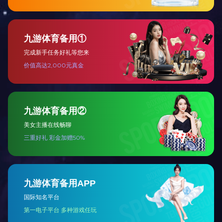
点火方式：压电点火
材质：钢板喷涂
适用锅具规格：锅底直径24cm以下，不可覆盖侧盖。（乐鱼
online(中国)便携炉专用炊具不受此限，请按说明书使用）