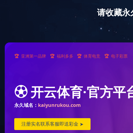
首页
走进乐鱼online(中
首页
/
产品展示
/ 乐鱼online(中国)便携气瓶系列
公司简介
经营理念
发展历程
荣誉证书
安全特性
产品展示
乐鱼
乐鱼online(中国)便携气瓶系列
乐鱼online(中国)便携炉系列
乐鱼online(中国)煎炒/烧烤炉系列