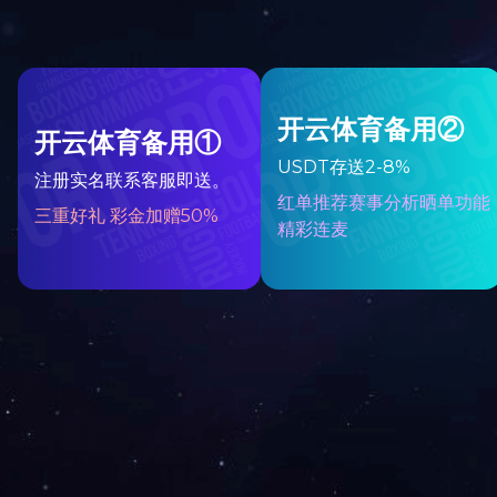
业开发区金鼎北沙河头埔92号
地 
电 话：0756-3383200
申虹桥
传 真：0756-3383210
电 话
客服热线：4006006038
传 真
邮政编码：519085
邮政编
网 址：
/
走进乐鱼
产品展示
乐鱼网页
乐鱼online(中国)便携气瓶系
online(中国)
官方站
列
公司简介
新闻资
乐鱼online(中国)便携炉系列
经营理念
Q & A
乐鱼online(中国)煎炒/烧烤炉
发展历程
人才招
系列
荣誉证书
乐鱼online(中国)户外炉系列
乐鱼
安全特性
乐鱼online(中国)FORE
online
WINDS系列
乐鱼online(中国)其他产品