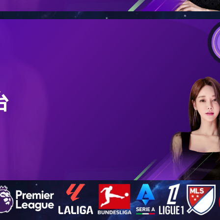
BDP-120-JR(SZ)
BDP-250-A
：橙色
颜色：橙色
：120g
灌装量：250g
：丁烷含量≥95%
成份：丁烷含量≥95%
规格：60瓶/箱
包装规格：48瓶/箱
online(中国)气具(珠海)有限公司
乐鱼online(中国)气具(珠海)有
海分公司
广州分公司